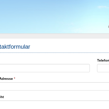
aktformular
Telefo
-Adresse
*
cht