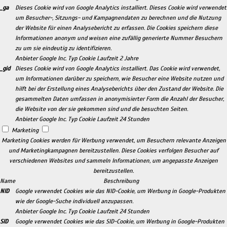
_ga
Dieses Cookie wird von Google Analytics installiert. Dieses Cookie wird verwendet
um Besucher-, Sitzungs- und Kampagnendaten zu berechnen und die Nutzung
der Website für einen Analysebericht zu erfassen. Die Cookies speichern diese
Informationen anonym und weisen eine zufällig generierte Nummer Besuchern
zu um sie eindeutig zu identifizieren.
Anbieter
Google Inc.
Typ
Cookie
Laufzeit
2 Jahre
_gid
Dieses Cookie wird von Google Analytics installiert. Das Cookie wird verwendet,
um Informationen darüber zu speichern, wie Besucher eine Website nutzen und
hilft bei der Erstellung eines Analyseberichts über den Zustand der Website. Die
gesammelten Daten umfassen in anonymisierter Form die Anzahl der Besucher,
die Website von der sie gekommen sind und die besuchten Seiten.
Anbieter
Google Inc.
Typ
Cookie
Laufzeit
24 Stunden
Marketing
Marketing Cookies werden für Werbung verwendet, um Besuchern relevante Anzeigen
und Marketingkampagnen bereitzustellen. Diese Cookies verfolgen Besucher auf
verschiedenen Websites und sammeln Informationen, um angepasste Anzeigen
bereitzustellen.
Name
Beschreibung
NID
Google verwendet Cookies wie das NID-Cookie, um Werbung in Google-Produkten
wie der Google-Suche individuell anzupassen.
Anbieter
Google Inc.
Typ
Cookie
Laufzeit
24 Stunden
SID
Google verwendet Cookies wie das SID-Cookie, um Werbung in Google-Produkten